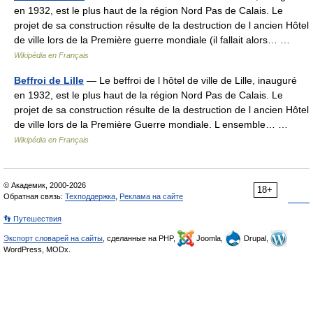
en 1932, est le plus haut de la région Nord Pas de Calais. Le
projet de sa construction résulte de la destruction de l ancien Hôtel
de ville lors de la Première guerre mondiale (il fallait alors… …
Wikipédia en Français
Beffroi de Lille
— Le beffroi de l hôtel de ville de Lille, inauguré
en 1932, est le plus haut de la région Nord Pas de Calais. Le
projet de sa construction résulte de la destruction de l ancien Hôtel
de ville lors de la Première Guerre mondiale. L ensemble… …
Wikipédia en Français
© Академик, 2000-2026
18+
Обратная связь:
Техподдержка
,
Реклама на сайте
👣 Путешествия
Экспорт словарей на сайты
, сделанные на PHP,
Joomla,
Drupal,
WordPress, MODx.