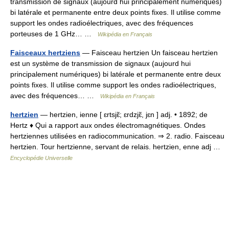
transmission de signaux (aujourd hui principalement numériques)
bi latérale et permanente entre deux points fixes. Il utilise comme
support les ondes radioélectriques, avec des fréquences
porteuses de 1 GHz… …
Wikipédia en Français
Faisceaux hertziens
— Faisceau hertzien Un faisceau hertzien
est un système de transmission de signaux (aujourd hui
principalement numériques) bi latérale et permanente entre deux
points fixes. Il utilise comme support les ondes radioélectriques,
avec des fréquences… …
Wikipédia en Français
hertzien
— hertzien, ienne [ ɛrtsjɛ̃; ɛrdzjɛ̃, jɛn ] adj. • 1892; de
Hertz ♦ Qui a rapport aux ondes électromagnétiques. Ondes
hertziennes utilisées en radiocommunication. ⇒ 2. radio. Faisceau
hertzien. Tour hertzienne, servant de relais. hertzien, enne adj …
Encyclopédie Universelle