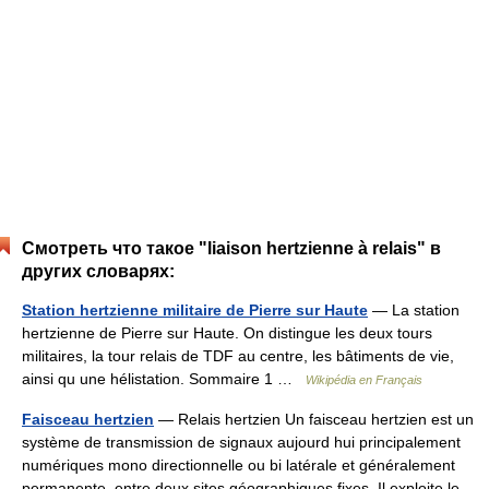
Смотреть что такое "liaison hertzienne à relais" в
других словарях:
Station hertzienne militaire de Pierre sur Haute
— La station
hertzienne de Pierre sur Haute. On distingue les deux tours
militaires, la tour relais de TDF au centre, les bâtiments de vie,
ainsi qu une hélistation. Sommaire 1 …
Wikipédia en Français
Faisceau hertzien
— Relais hertzien Un faisceau hertzien est un
système de transmission de signaux aujourd hui principalement
numériques mono directionnelle ou bi latérale et généralement
permanente, entre deux sites géographiques fixes. Il exploite le