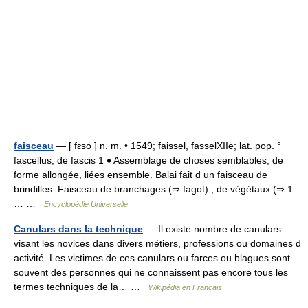
faisceau
— [ fɛso ] n. m. • 1549; faissel, fasselXIIe; lat. pop. °
fascellus, de fascis 1 ♦ Assemblage de choses semblables, de
forme allongée, liées ensemble. Balai fait d un faisceau de
brindilles. Faisceau de branchages (⇒ fagot) , de végétaux (⇒ 1.
… …
Encyclopédie Universelle
Canulars dans la technique
— Il existe nombre de canulars
visant les novices dans divers métiers, professions ou domaines d
activité. Les victimes de ces canulars ou farces ou blagues sont
souvent des personnes qui ne connaissent pas encore tous les
termes techniques de la… …
Wikipédia en Français